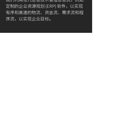
定制的企业资源规划 (ERP) 软件，以实现
有序和高速的物流、资金流、需求流和程
序流，以实现企业目标。
将平衡计分卡作为公司提高战略实施水平
的工具和提高组织绩效的衡量方法。
公司章程作为公司最高法律，应从公司注
册地、产品销售地、国际货币体系等方面
完善公司法律制度的建立、实施和完善。
我们的按时付款和灵活的付款解决方案使
我们成为一个可靠和灵活的合作伙伴。
我们将始终把客户满意作为我们的最终目
标，并不断追求客户服务更上一层楼。