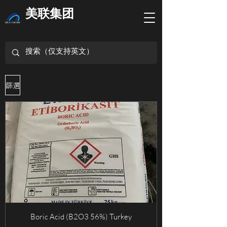
美联集团
篩選
Boric Acid (B2O3 56%) Turkey