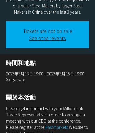
of smaller Steel Makers by larger Steel
Makers in China over the last 3 years.
Tickets are not on sale
See other events
時間和地點
2023年3月13日 19:00 – 2023年3月15日 19:00
Singapore
關於本活動
Please get in contact with your Million Link 
Trade Representative in order to arrange a 
meeting with our CEO at the conference. 
Please register at the 
Fastmarkets
 Website to 