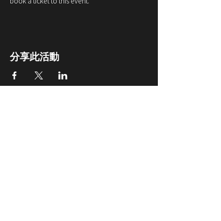
book a ticket to this event. 
分享此活動
© 1999~2023 . MILLIONLINK . All rights reserved . Rm 3508,
35/F, Bank of America Tower, 12 Harcourt Rd, Hong Kong,
info@millionlink.com
关于我们
公司简介
我们的质量控制
常见问题
联系我们
我们的产品
销售团队 - 中国
按用途分类