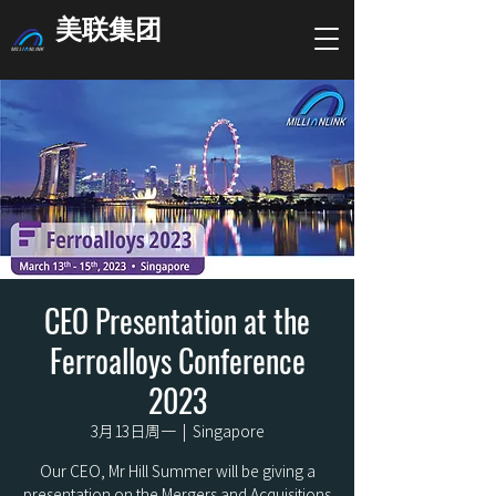
美联集团
CEO Presentation at the
Ferroalloys Conference
2023
3月13日周一
  |  
Singapore
Our CEO, Mr Hill Summer will be giving a
presentation on the Mergers and Acquisitions