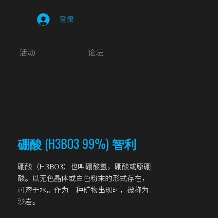
登录
活动
论坛
硼酸 (H3BO3 99%) 智利
硼酸（H3BO3）也叫硼酸氢，硼酸或原硼
酸。以无色晶体或白色粉末的形式存在，
可溶于水。作为一种矿物出现时，被称为
沙岩。