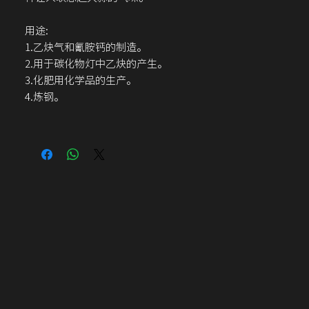
用途:
1.乙炔气和氰胺钙的制造。
2.用于碳化物灯中乙炔的产生。
3.化肥用化学品的生产。
4.炼钢。