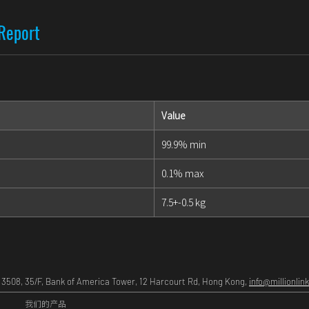
 Report
Value
99.9% min
0.1% max
7.5+-0.5 kg
m 3508, 35/F, Bank of America Tower, 12 Harcourt Rd, Hong Kong,
info@millionlin
我们的产品